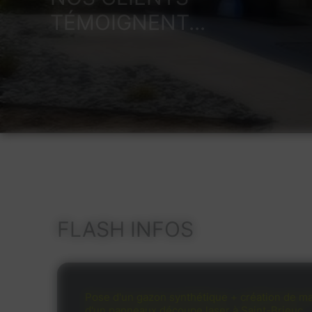
TÉMOIGNENT...
FLASH INF
Recrutement paysag