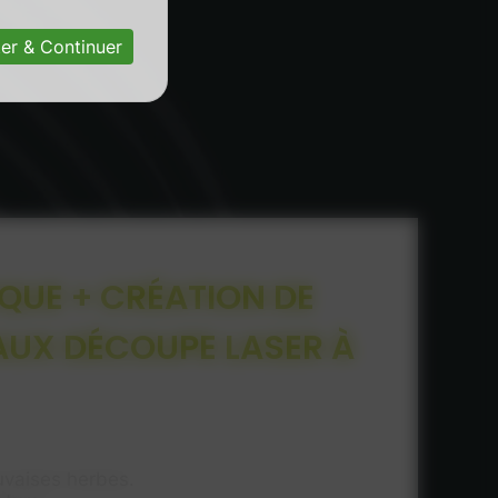
er & Continuer
QUE + CRÉATION DE
AUX DÉCOUPE LASER À
uvaises herbes.