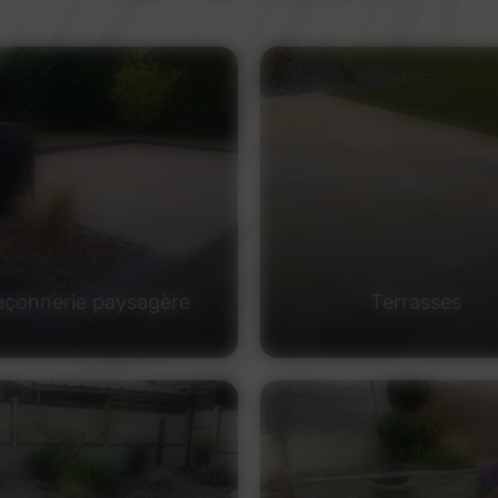
çonnerie paysagère
Terrasses