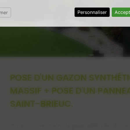
Personnaliser
Accept
rmer
POSE D'UN GAZON SYNTHÉTI
MASSIF + POSE D'UN PANNE
SAINT-BRIEUC.
⇒ Vous en avez marre du gazon grillé, plein de ma