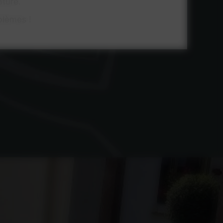
ature.
blèmes !