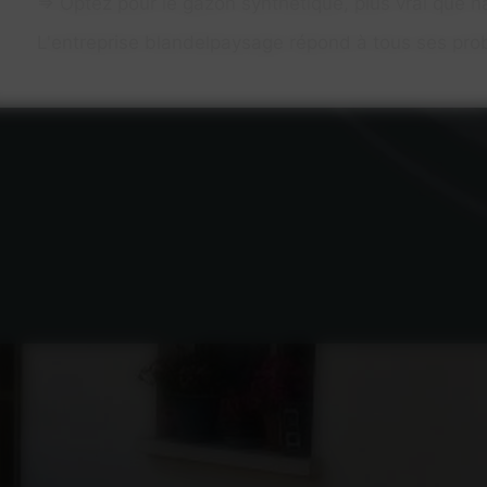
⇒ Optez pour le gazon synthétique, plus vrai que n
L'entreprise blandelpaysage répond à tous ses pro