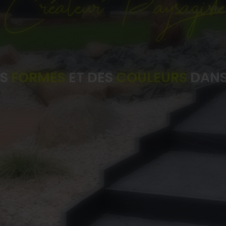
ES
FORMES
ET DES
COULEURS
DANS