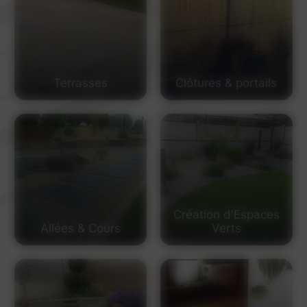
Terrasses
Clôtures & portails
Création d'Espaces
Allées & Cours
Verts