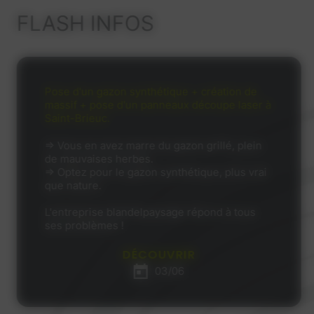
FLASH INFOS
Pose d'un gazon synthétique + création de
massif + pose d'un panneaux découpe laser à
Saint-Brieuc.
⇒ Vous en avez marre du gazon grillé, plein
de mauvaises herbes.
⇒ Optez pour le gazon synthétique, plus vrai
que nature.
L'entreprise blandelpaysage répond à tous
ses problèmes !
DÉCOUVRIR
03/06