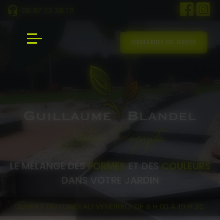
Panneau de gestion des cookies
06 87 22 36 13
DEMANDE DE DEVIS
LE MÉLANGE DES
FORMES
ET DES
COULEURS
DANS VOTRE JARDIN
OUVERT DU LUNDI AU VENDREDI DE 8 H 00 À 19 H 30.