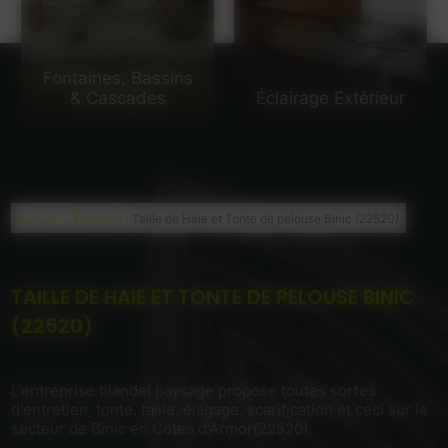
Fontaines, Bassins
& Cascades
Éclairage Extérieur
/
/
Accueil
Entretien
Taille de Haie et Tonte de pelouse Binic (22520)
TAILLE DE HAIE ET TONTE DE PELOUSE BINIC
(22520)
L'entreprise blandel paysage propose toutes sortes
d'entretien, tonte, taille, élagage, scarification et ceci sur le
secteur de Binic en Côtes d'Armor(22520).