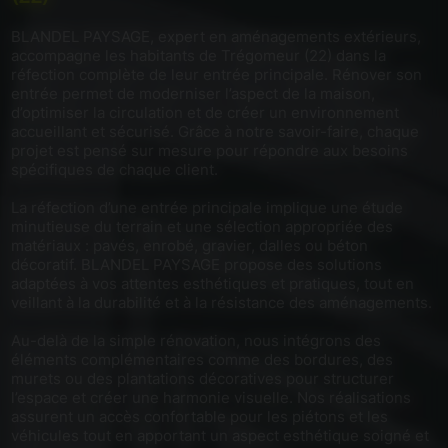
BLANDEL PAYSAGE, expert en aménagements extérieurs,
accompagne les habitants de Trégomeur (22) dans la
réfection complète de leur entrée principale. Rénover son
entrée permet de moderniser l’aspect de la maison,
d’optimiser la circulation et de créer un environnement
accueillant et sécurisé. Grâce à notre savoir-faire, chaque
projet est pensé sur mesure pour répondre aux besoins
spécifiques de chaque client.
La réfection d’une entrée principale implique une étude
minutieuse du terrain et une sélection appropriée des
matériaux : pavés, enrobé, gravier, dalles ou béton
décoratif. BLANDEL PAYSAGE propose des solutions
adaptées à vos attentes esthétiques et pratiques, tout en
veillant à la durabilité et à la résistance des aménagements.
Au-delà de la simple rénovation, nous intégrons des
éléments complémentaires comme des bordures, des
murets ou des plantations décoratives pour structurer
l’espace et créer une harmonie visuelle. Nos réalisations
assurent un accès confortable pour les piétons et les
véhicules tout en apportant un aspect esthétique soigné et