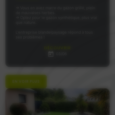
⇒ Vous en avez marre du gazon grillé, plein
de mauvaises herbes.
⇒ Optez pour le gazon synthétique, plus vrai
que nature.
L'entreprise blandelpaysage répond à tous
ses problèmes !
DÉCOUVRIR
03/06
EN VOIR PLUS