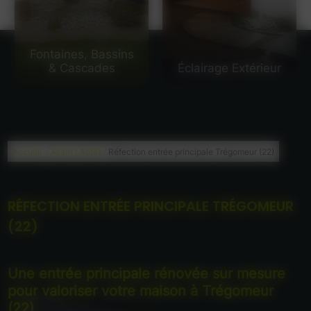
Fontaines, Bassins
& Cascades
Éclairage Extérieur
/
/
Accueil
Avant / Après
Réfection entrée principale Trégomeur (22)
RÉFECTION ENTRÉE PRINCIPALE TRÉGOMEUR
(22)
Une entrée principale rénovée sur mesure
pour valoriser votre maison à Trégomeur
(22)