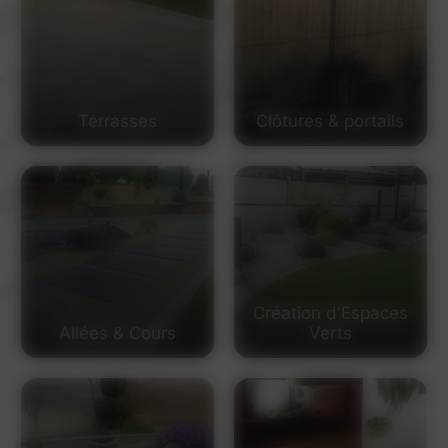
Terrasses
Clôtures & portails
Création d'Espaces
Allées & Cours
Verts