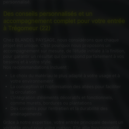
personnalisé.
Des conseils personnalisés et un
accompagnement complet pour votre entrée
à Trégomeur (22)
Chez BLANDEL PAYSAGE, nous considérons que chaque
projet est unique. C’est pourquoi nous proposons un
accompagnement sur mesure, de l’étude initiale à la finition,
pour garantir un résultat qui correspond parfaitement à vos
besoins et à votre style.
Nos recommandations incluent :
Le choix du matériau le plus adapté à votre usage et à
votre environnement
La conception et l’optimisation des allées pour faciliter
la circulation
L’intégration d’éléments décoratifs et fonctionnels,
comme murets, bordures ou plantations
Des conseils pour l’entretien et la durabilité des
aménagements
Grâce à notre expertise, votre entrée principale devient un
véritable atout pour votre maison. Elle allie fonctionnalité,