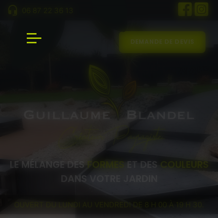
Panneau de gestion des cookies
06 87 22 36 13
DEMANDE DE DEVIS
LE MÉLANGE DES
FORMES
ET DES
COULEURS
DANS VOTRE JARDIN
OUVERT DU LUNDI AU VENDREDI DE 8 H 00 À 19 H 30.