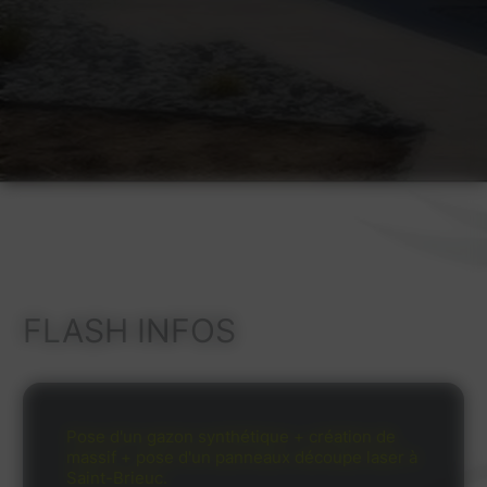
FLASH INFOS
Pose d'un gazon synthétique + création de
massif + pose d'un panneaux découpe laser à
Saint-Brieuc.