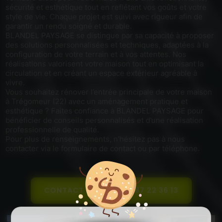
sécurité et esthétique tout en reflétant vos goûts et votre
style de vie. Chaque projet est suivi avec rigueur afin de
garantir un rendu soigné et durable.
BLANDEL PAYSAGE se distingue par sa capacité à proposer
des solutions personnalisées et techniques, adaptées à la
configuration de votre terrain et à vos attentes. Nos
réalisations valorisent votre maison tout en optimisant la
circulation et en créant un espace extérieur agréable à
vivre.
Vous souhaitez rénover l’entrée principale de votre maison
à Trégomeur (22) avec un aménagement pratique et
esthétique ? Faites confiance à BLANDEL PAYSAGE pour
bénéficier de conseils personnalisés et d’une réalisation
professionnelle de qualité.
Pour plus de renseignements, n’hésitez pas à nous
contacter via le formulaire de contact ou par téléphone.
CONTACT
06 87 22 36 13