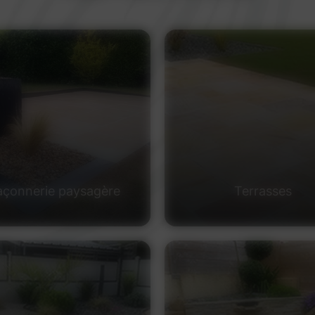
çonnerie paysagère
Terrasses