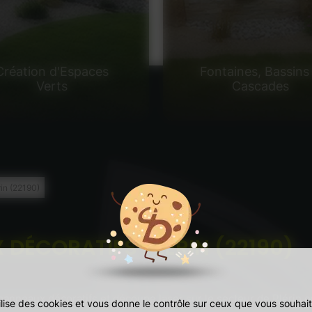
Création d'Espaces
Fontaines, Bassins
Verts
Cascades
rin (22190)
DÉCORATIFS PLÉRIN (22190)
panneaux décoratifs et découpe laser sur le secteur de Plérin 
tilise des cookies et vous donne le contrôle sur ceux que vous souhait