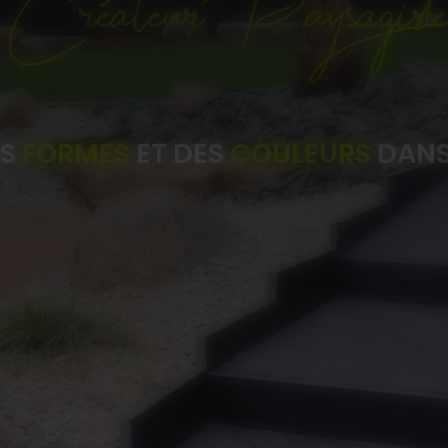
ES
FORMES
ET DES
COULEURS
DANS