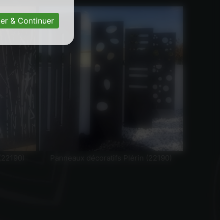
er & Continuer
(22190)
Panneaux décoratifs Plérin (22190)