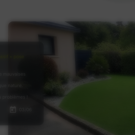
rêt(e) à vous
 chez des
e métier et
ait alors
21/05