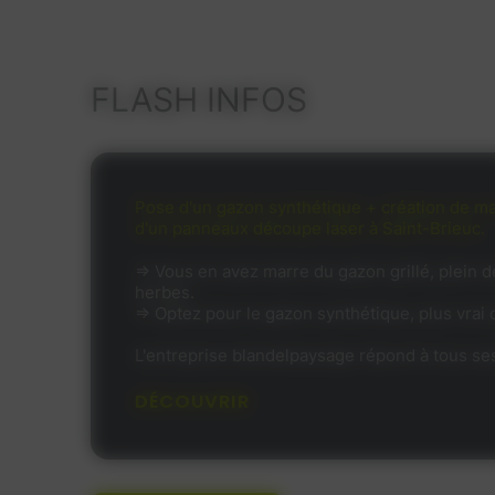
FLASH INFOS
Recrutement paysagiste en création de jardin
Vous êtes motivé(e), appliqué(e), autonome, p
investir et désireux(se) d'évoluer au sein de
l'entreprise.Vous intervenez essentiellement
particuliers.Vous avez de l'expérience dans c
vous accordez de l'importance au travail bien f
envoyez nous votre candidature .*Créations...
DÉCOUVRIR