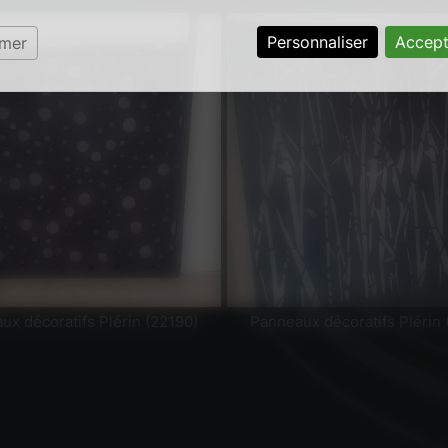
Personnaliser
Accept
rmer
ux décoratifs Plérin (22190)
Panneaux décoratifs Plérin 