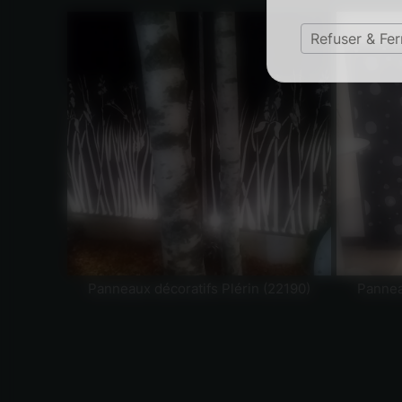
Refuser & Fe
Panneaux décoratifs Plérin (22190)
Pannea