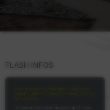
FLASH INFOS
Pose d'un gazon synthétique + création de
massif + pose d'un panneaux découpe laser à
Saint-Brieuc.
⇒ Vous en avez marre du gazon grillé, plein