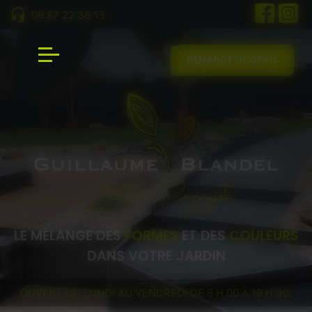
Panneau de gestion des cookies
06 87 22 36 13
DEMANDE DE DEVIS
LE MÉLANGE DES
FORMES
ET DES
COULEURS
DANS VOTRE JARDIN
OUVERT DU LUNDI AU VENDREDI DE 8 H 00 À 19 H 30.