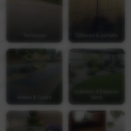
Terrasses
Clôtures & portails
Création d'Espaces
Allées & Cours
Verts