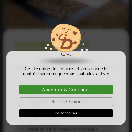
MAÇONNERIE PAYSAGÈRE
PLOUFRAGRAN
Blandel Paysage réalise également vos travaux
Ce site utilise des cookies et vous donne le
de maçonnerie :
contrôle sur ceux que vous souhaitez activer
Accepter & Continuer
Enrochement
Création de massif naturel et minéral
Pavage dallage (terrasse, allée,
Refuser & Fermer
escalier)
Murs et murets
Personnaliser
Jardin minéral
Pose de gabions
Création de terrasse bois et béton