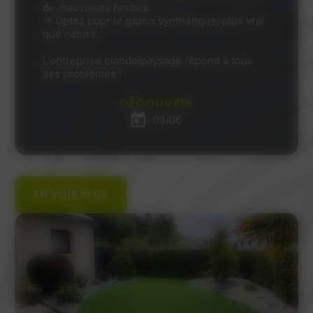
de mauvaises herbes.
⇒ Optez pour le gazon synthétique, plus vrai
que nature.
L'entreprise blandelpaysage répond à tous
ses problèmes !
DÉCOUVRIR
03/06
EN VOIR PLUS