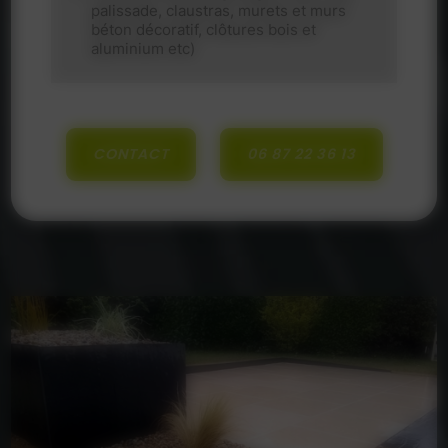
palissade, claustras, murets et murs
béton décoratif, clôtures bois et
aluminium etc)
CONTACT
06 87 22 36 13