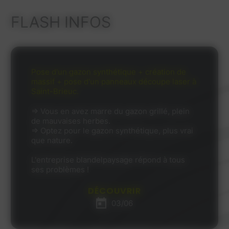
FLASH INFOS
Pose d'un gazon synthétique + création de
massif + pose d'un panneaux découpe laser à
Saint-Brieuc.
⇒ Vous en avez marre du gazon grillé, plein
de mauvaises herbes.
⇒ Optez pour le gazon synthétique, plus vrai
que nature.
L'entreprise blandelpaysage répond à tous
ses problèmes !
DÉCOUVRIR
03/06