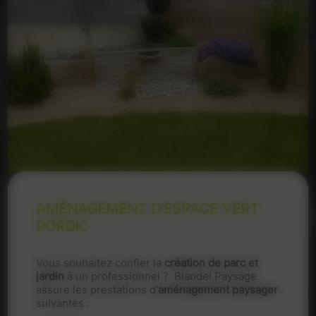
AMÉNAGEMENT D'ESPACE VERT
PORDIC
Vous souhaitez confier la
création de parc et
jardin
à un professionnel ? Blandel Paysage
assure les prestations d'
aménagement paysager
suivantes :