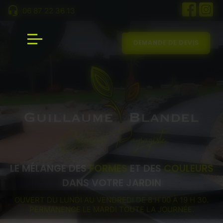
Panneau de gestion des cookies
06 87 22 36 13
DEMANDE DE DEVIS
LE MÉLANGE DES
FORMES
ET DES
COULEURS
DANS VOTRE JARDIN
OUVERT DU LUNDI AU VENDREDI DE 8 H 00 À 19 H 30.
PERMANENCE LE MARDI TOUTE LA JOURNÉE.