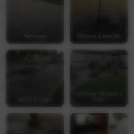
Terrasses
Clôtures & portails
Création d'Espaces
Allées & Cours
Verts